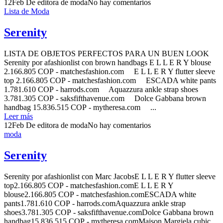
12
Feb
De editora de moda
No hay comentarios
Lista de Moda
Serenity
LISTA DE OBJETOS PERFECTOS PARA UN BUEN LOOK
Serenity por afashionlist con brown handbags E L L E R Y blouse
2.166.805 COP - matchesfashion.com E L L E R Y flutter sleeve
top 2.166.805 COP - matchesfashion.com ESCADA white pants
1.781.610 COP - harrods.com Aquazzura ankle strap shoes
3.781.305 COP - saksfifthavenue.com Dolce Gabbana brown
handbag 15.836.515 COP - mytheresa.com ...
Leer más
12
Feb
De editora de moda
No hay comentarios
moda
Serenity
Serenity por afashionlist con Marc JacobsE L L E R Y flutter sleeve
top2.166.805 COP - matchesfashion.comE L L E R Y
blouse2.166.805 COP - matchesfashion.comESCADA white
pants1.781.610 COP - harrods.comAquazzura ankle strap
shoes3.781.305 COP - saksfifthavenue.comDolce Gabbana brown
handbag15.836.515 COP - mytheresa.comMaison Margiela cubic