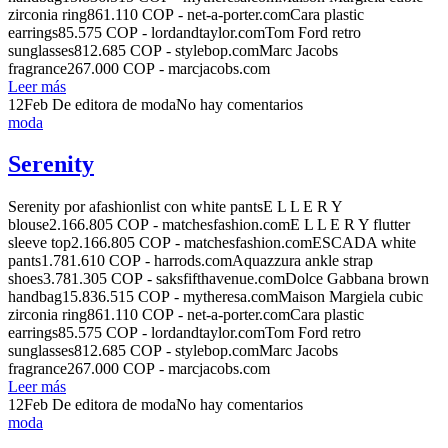
zirconia ring861.110 COP - net-a-porter.comCara plastic
earrings85.575 COP - lordandtaylor.comTom Ford retro
sunglasses812.685 COP - stylebop.comMarc Jacobs
fragrance267.000 COP - marcjacobs.com
Leer más
12
Feb
De editora de moda
No hay comentarios
moda
Serenity
Serenity por afashionlist con white pantsE L L E R Y
blouse2.166.805 COP - matchesfashion.comE L L E R Y flutter
sleeve top2.166.805 COP - matchesfashion.comESCADA white
pants1.781.610 COP - harrods.comAquazzura ankle strap
shoes3.781.305 COP - saksfifthavenue.comDolce Gabbana brown
handbag15.836.515 COP - mytheresa.comMaison Margiela cubic
zirconia ring861.110 COP - net-a-porter.comCara plastic
earrings85.575 COP - lordandtaylor.comTom Ford retro
sunglasses812.685 COP - stylebop.comMarc Jacobs
fragrance267.000 COP - marcjacobs.com
Leer más
12
Feb
De editora de moda
No hay comentarios
moda