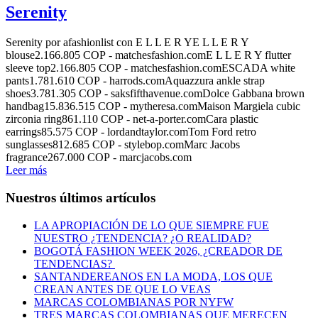
Serenity
Serenity por afashionlist con E L L E R YE L L E R Y
blouse2.166.805 COP - matchesfashion.comE L L E R Y flutter
sleeve top2.166.805 COP - matchesfashion.comESCADA white
pants1.781.610 COP - harrods.comAquazzura ankle strap
shoes3.781.305 COP - saksfifthavenue.comDolce Gabbana brown
handbag15.836.515 COP - mytheresa.comMaison Margiela cubic
zirconia ring861.110 COP - net-a-porter.comCara plastic
earrings85.575 COP - lordandtaylor.comTom Ford retro
sunglasses812.685 COP - stylebop.comMarc Jacobs
fragrance267.000 COP - marcjacobs.com
Leer más
Nuestros últimos artículos
LA APROPIACIÓN DE LO QUE SIEMPRE FUE
NUESTRO ¿TENDENCIA? ¿O REALIDAD?
BOGOTÁ FASHION WEEK 2026, ¿CREADOR DE
TENDENCIAS?
SANTANDEREANOS EN LA MODA, LOS QUE
CREAN ANTES DE QUE LO VEAS
MARCAS COLOMBIANAS POR NYFW
TRES MARCAS COLOMBIANAS QUE MERECEN