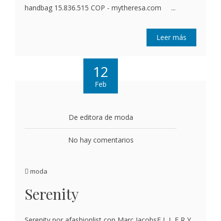
handbag 15.836.515 COP - mytheresa.com ...
Leer más
12
Feb
De editora de moda
No hay comentarios
moda
Serenity
Serenity por afashionlist con Marc JacobsE L L E R Y