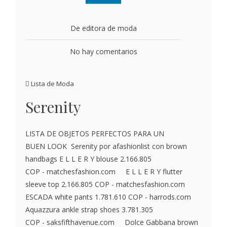
De editora de moda
No hay comentarios
Lista de Moda
Serenity
LISTA DE OBJETOS PERFECTOS PARA UN
BUEN LOOK Serenity por afashionlist con brown
handbags E L L E R Y blouse 2.166.805
COP - matchesfashion.com E L L E R Y flutter
sleeve top 2.166.805 COP - matchesfashion.com
ESCADA white pants 1.781.610 COP - harrods.com
Aquazzura ankle strap shoes 3.781.305
COP - saksfifthavenue.com Dolce Gabbana brown