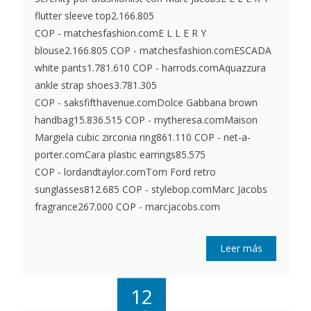
flutter sleeve top2.166.805
COP - matchesfashion.comE L L E R Y
blouse2.166.805 COP - matchesfashion.comESCADA
white pants1.781.610 COP - harrods.comAquazzura
ankle strap shoes3.781.305
COP - saksfifthavenue.comDolce Gabbana brown
handbag15.836.515 COP - mytheresa.comMaison
Margiela cubic zirconia ring861.110 COP - net-a-
porter.comCara plastic earrings85.575
COP - lordandtaylor.comTom Ford retro
sunglasses812.685 COP - stylebop.comMarc Jacobs
fragrance267.000 COP - marcjacobs.com
Leer más
12