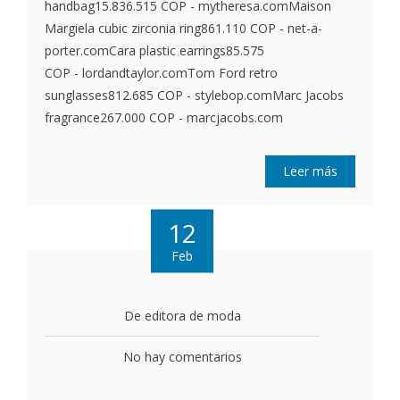
handbag15.836.515 COP - mytheresa.comMaison
Margiela cubic zirconia ring861.110 COP - net-a-
porter.comCara plastic earrings85.575
COP - lordandtaylor.comTom Ford retro
sunglasses812.685 COP - stylebop.comMarc Jacobs
fragrance267.000 COP - marcjacobs.com
Leer más
12
Feb
De editora de moda
No hay comentarios