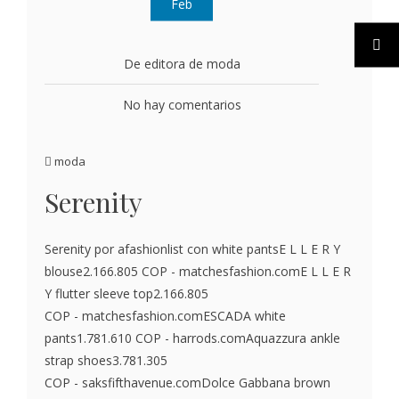
Feb
De editora de moda
No hay comentarios
moda
Serenity
Serenity por afashionlist con white pantsE L L E R Y
blouse2.166.805 COP - matchesfashion.comE L L E R
Y flutter sleeve top2.166.805
COP - matchesfashion.comESCADA white
pants1.781.610 COP - harrods.comAquazzura ankle
strap shoes3.781.305
COP - saksfifthavenue.comDolce Gabbana brown