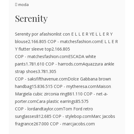
moda
Serenity
Serenity por afashionlist con E L L E R YE L L E R Y
blouse2.166.805 COP - matchesfashion.comE L L E R
Y flutter sleeve top2.166.805
COP - matchesfashion.comESCADA white
pants1.781.610 COP - harrods.comAquazzura ankle
strap shoes3.781.305
COP - saksfifthavenue.comDolce Gabbana brown
handbag15.836.515 COP - mytheresa.comMaison
Margiela cubic zirconia ring861.110 COP - net-a-
porter.comCara plastic earrings85.575
COP - lordandtaylor.comTom Ford retro
sunglasses812.685 COP - stylebop.comMarc Jacobs
fragrance267.000 COP - marcjacobs.com