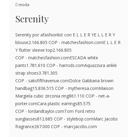
moda
Serenity
Serenity por afashionlist con E L L E R YE L L E R Y
blouse2.166.805 COP - matchesfashion.comE L L E R
Y flutter sleeve top2.166.805
COP - matchesfashion.comESCADA white
pants1.781.610 COP - harrods.comAquazzura ankle
strap shoes3.781.305
COP - saksfifthavenue.comDolce Gabbana brown
handbag15.836.515 COP - mytheresa.comMaison
Margiela cubic zirconia ring861.110 COP - net-a-
porter.comCara plastic earrings85.575
COP - lordandtaylor.comTom Ford retro
sunglasses812.685 COP - stylebop.comMarc Jacobs
fragrance267.000 COP - marcjacobs.com