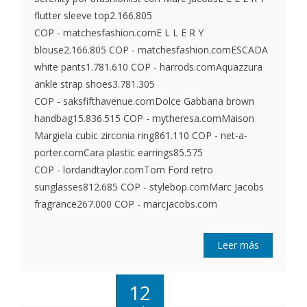
flutter sleeve top2.166.805
COP - matchesfashion.comE L L E R Y
blouse2.166.805 COP - matchesfashion.comESCADA
white pants1.781.610 COP - harrods.comAquazzura
ankle strap shoes3.781.305
COP - saksfifthavenue.comDolce Gabbana brown
handbag15.836.515 COP - mytheresa.comMaison
Margiela cubic zirconia ring861.110 COP - net-a-
porter.comCara plastic earrings85.575
COP - lordandtaylor.comTom Ford retro
sunglasses812.685 COP - stylebop.comMarc Jacobs
fragrance267.000 COP - marcjacobs.com
Leer más
12