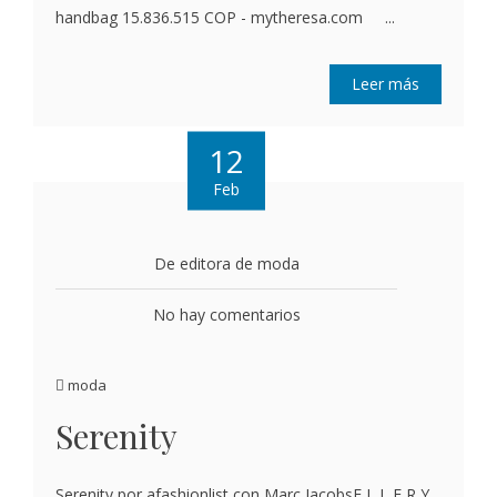
handbag 15.836.515 COP - mytheresa.com ...
Leer más
12
Feb
De editora de moda
No hay comentarios
moda
Serenity
Serenity por afashionlist con Marc JacobsE L L E R Y