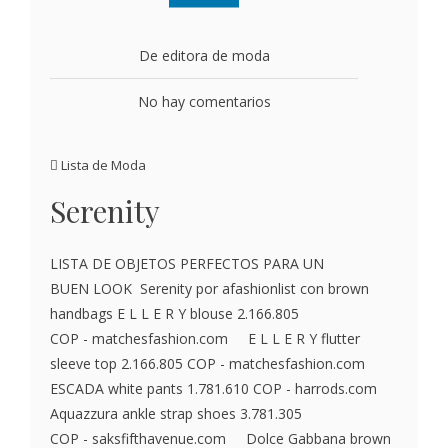
De editora de moda
No hay comentarios
Lista de Moda
Serenity
LISTA DE OBJETOS PERFECTOS PARA UN
BUEN LOOK Serenity por afashionlist con brown
handbags E L L E R Y blouse 2.166.805
COP - matchesfashion.com E L L E R Y flutter
sleeve top 2.166.805 COP - matchesfashion.com
ESCADA white pants 1.781.610 COP - harrods.com
Aquazzura ankle strap shoes 3.781.305
COP - saksfifthavenue.com Dolce Gabbana brown