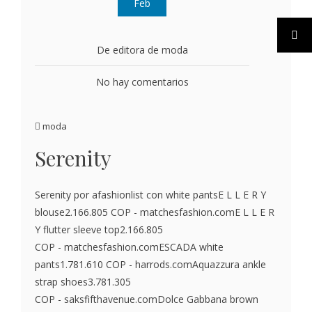
Feb
De editora de moda
No hay comentarios
moda
Serenity
Serenity por afashionlist con white pantsE L L E R Y
blouse2.166.805 COP - matchesfashion.comE L L E R
Y flutter sleeve top2.166.805
COP - matchesfashion.comESCADA white
pants1.781.610 COP - harrods.comAquazzura ankle
strap shoes3.781.305
COP - saksfifthavenue.comDolce Gabbana brown