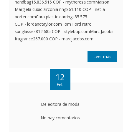
handbag15.836.515 COP - mytheresa.comMaison
Margiela cubic zirconia ring861.110 COP - net-a-
porter.comCara plastic earrings85.575
COP - lordandtaylor.comTom Ford retro
sunglasses812.685 COP - stylebop.comMarc Jacobs
fragrance267.000 COP - marcjacobs.com
Leer más
12
Feb
De editora de moda
No hay comentarios