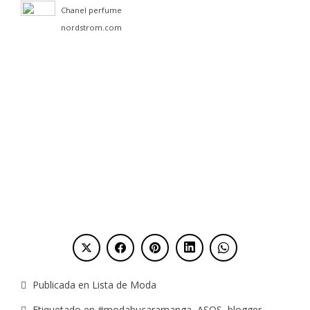
Chanel perfume
nordstrom.com
Publicada en
Lista de Moda
Etiquetado en
#modabucaramanga
,
ASOS
,
blogger
,