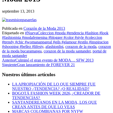
septiembre 13, 2013
Publicada en
Corazón de la Moda 2013
Etiquetado en
#NuevaColeccion #moda #tendencia #fashion #look
#fashionista #modafemenina #blogger #color #style #coleccion
#trendy #chic #womanappareal #gils #glamour #estilo #inspiracion
#shooping #bellez #lifesty
,
afashionlist
,
corazon de la moda
,
corazon
de la moda bucaramanga
,
corazon de la moda santander
,
portal de
moda santander
Anterior
Culminó el gran evento de MODA… SFW 2013
Siguiente
Gran lanzamiento de FOREVER 21
Nuestros últimos artículos
LA APROPIACIÓN DE LO QUE SIEMPRE FUE
NUESTRO ¿TENDENCIA? ¿O REALIDAD?
BOGOTÁ FASHION WEEK 2026, ¿CREADOR DE
TENDENCIAS?
SANTANDEREANOS EN LA MODA, LOS QUE
CREAN ANTES DE QUE LO VEAS
MARCAS COLOMBIANAS POR NYFW