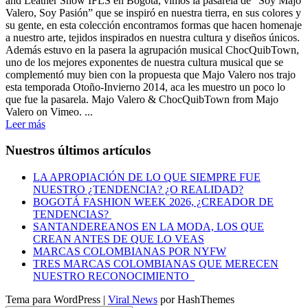
and Leather Show IFLS en Bogotá, vimos la pasarela de “Soy Majo
Valero, Soy Pasión” que se inspiró en nuestra tierra, en sus colores y
su gente, en esta colección encontramos formas que hacen homenaje
a nuestro arte, tejidos inspirados en nuestra cultura y diseños únicos.
Además estuvo en la pasera la agrupación musical ChocQuibTown,
uno de los mejores exponentes de nuestra cultura musical que se
complementó muy bien con la propuesta que Majo Valero nos trajo
esta temporada Otoño-Invierno 2014, aca les muestro un poco lo
que fue la pasarela. Majo Valero & ChocQuibTown from Majo
Valero on Vimeo. ...
Leer más
Nuestros últimos artículos
LA APROPIACIÓN DE LO QUE SIEMPRE FUE
NUESTRO ¿TENDENCIA? ¿O REALIDAD?
BOGOTÁ FASHION WEEK 2026, ¿CREADOR DE
TENDENCIAS?
SANTANDEREANOS EN LA MODA, LOS QUE
CREAN ANTES DE QUE LO VEAS
MARCAS COLOMBIANAS POR NYFW
TRES MARCAS COLOMBIANAS QUE MERECEN
NUESTRO RECONOCIMIENTO
Tema para WordPress
|
Viral News
por HashThemes