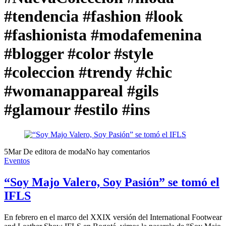
#tendencia #fashion #look
#fashionista #modafemenina
#blogger #color #style
#coleccion #trendy #chic
#womanappareal #gils
#glamour #estilo #ins
5
Mar
De editora de moda
No hay comentarios
Eventos
“Soy Majo Valero, Soy Pasión” se tomó el
IFLS
En febrero en el marco del XXIX versión del International Footwear