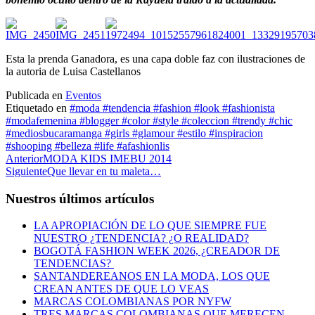
Esta la prenda Ganadora, es una capa doble faz con ilustraciones de
la autoria de Luisa Castellanos
Publicada en
Eventos
Etiquetado en
#moda #tendencia #fashion #look #fashionista
#modafemenina #blogger #color #style #coleccion #trendy #chic
#mediosbucaramanga #girls #glamour #estilo #inspiracion
#shooping #belleza #life #afashionlis
Anterior
MODA KIDS IMEBU 2014
Siguiente
Que llevar en tu maleta…
Nuestros últimos artículos
LA APROPIACIÓN DE LO QUE SIEMPRE FUE
NUESTRO ¿TENDENCIA? ¿O REALIDAD?
BOGOTÁ FASHION WEEK 2026, ¿CREADOR DE
TENDENCIAS?
SANTANDEREANOS EN LA MODA, LOS QUE
CREAN ANTES DE QUE LO VEAS
MARCAS COLOMBIANAS POR NYFW
TRES MARCAS COLOMBIANAS QUE MERECEN