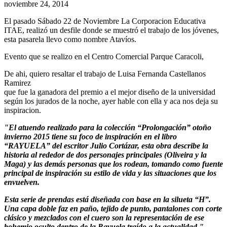
noviembre 24, 2014
El pasado Sábado 22 de Noviembre La Corporacion Educativa
ITAE, realizó un desfile donde se muestró el trabajo de los jóvenes,
esta pasarela llevo como nombre Atavíos.
Evento que se realizo en el Centro Comercial Parque Caracoli,
De ahi, quiero resaltar el trabajo de Luisa Fernanda Castellanos
Ramirez
que fue la ganadora del premio a el mejor diseño de la universidad
según los jurados de la noche, ayer hable con ella y aca nos deja su
inspiracion.
"El atuendo realizado para la colección “Prolongación” otoño
invierno 2015 tiene su foco de inspiración en el libro
“RAYUELA” del escritor Julio Cortázar, esta obra describe la
historia al rededor de dos personajes principales (Oliveira y la
Maga) y las demás personas que los rodean, tomando como fuente
principal de inspiración su estilo de vida y las situaciones que los
envuelven.
Esta serie de prendas está diseñada con base en la silueta “H”.
Una capa doble faz en paño, tejido de punto, pantalones con corte
clásico y mezclados con el cuero son la representación de ese
bohemio oculto dentro de la Rayuela traído a la actualidad."