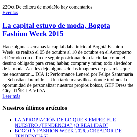
22
Oct
De editora de moda
No hay comentarios
Eventos
La capital estuvo de moda, Bogota
Fashion Week 2015
Hace algunas semanas la capital daba inicio al Bogotá Fashion
Week, se realizó el 05 de octubre al 10 de octubre en el Aeropuerto
el Dorado con el fin de seguir posicionando a la ciudad como el
destino obligado para crear, hablar, comprar y mirar, todo alrededor
de la moda. Aca les dejo algunas de las imagenes de pasarelas que
me encantaron... DIA 1: Performance Lenerd por Felipe Santamaria
Sebastian Jaramillo Una tarde maravillosa donde tuvimos la
oportunidad de personalizar nuestros propios bolsos, GEF Dress the
City, TIÑE LA VIDA...
Leer más
Nuestros últimos artículos
LA APROPIACIÓN DE LO QUE SIEMPRE FUE
NUESTRO ¿TENDENCIA? ¿O REALIDAD?
BOGOTÁ FASHION WEEK 2026, ¿CREADOR DE
TENDENCIAS?