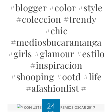
#blogger #color #style
#coleccion #trendy
#chic
#mediosbucaramanga
#girls #glamour #estilo
#inspiracion
#shooping #ootd #life
#afashionlist #
24
Feb